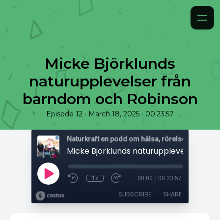
Micke Björklunds
naturupplevelser från
barndom och Robinson
•
•
Episode 12
March 18, 2025
00:23:57
1x
00:00
/
00:23:57
SUBSCRIBE
SHARE