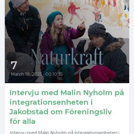
7
March 18, 2025
•
00:10:35
Intervju med Malin Nyholm på
integrationsenheten i
Jakobstad om Föreningsliv
för alla
Intervju med Malin Nyholm på integrationsenheten i