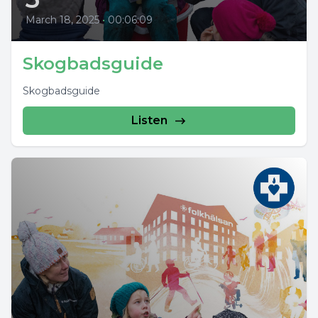
March 18, 2025
•
00:06:09
Skogbadsguide
Skogbadsguide
Listen