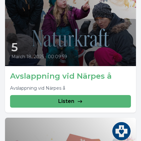
5
March 18, 2025
•
00:09:59
Avslappning vid Närpes å
Avslappning vid Närpes å
Listen